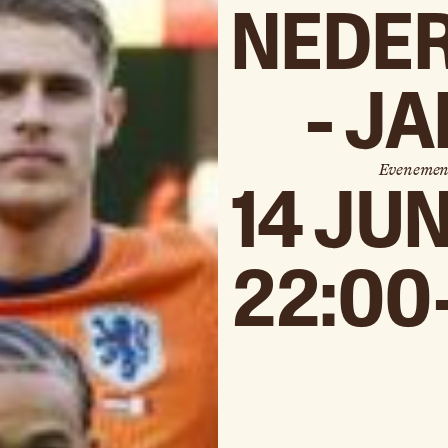
NEDE
- J
Evenemen
14 JU
22:00