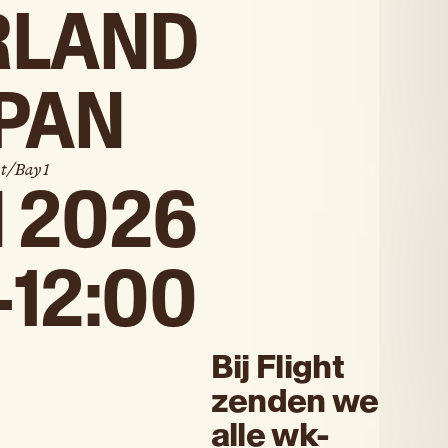
RLAND
APAN
t
/
Bay 1
N 2026
-
12:00
Bij Flight
zenden we
alle wk-